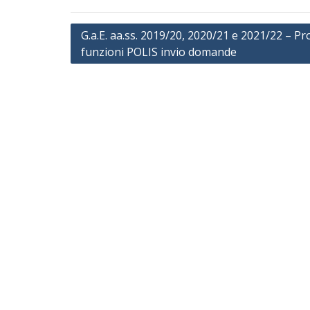
Navigazione
G.a.E. aa.ss. 2019/20, 2020/21 e 2021/22 – P
funzioni POLIS invio domande
articoli