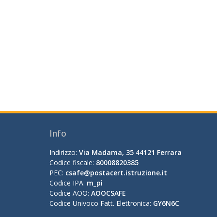
Info
Indirizzo:
Via Madama, 35 44121 Ferrara
Codice fiscale:
80008820385
PEC:
csafe@postacert.istruzione.it
Codice IPA:
m_pi
Codice AOO:
AOOCSAFE
Codice Univoco Fatt. Elettronica:
GY6N6C