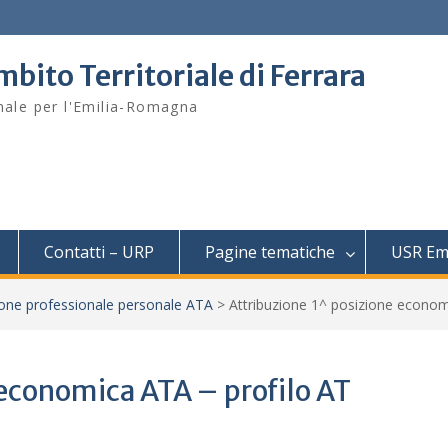
mbito Territoriale di Ferrara
onale per l'Emilia-Romagna
Contatti – URP
Pagine tematiche
USR Em
ione professionale personale ATA
>
Attribuzione 1^ posizione econom
 economica ATA – profilo AT