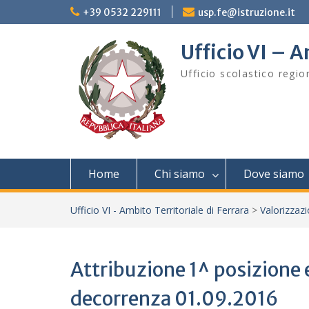
Skip
+39 0532 229111
usp.fe@istruzione.it
to
content
Ufficio VI – A
Ufficio scolastico regi
Home
Chi siamo
Dove siamo
Ufficio VI - Ambito Territoriale di Ferrara
>
Valorizzaz
Attribuzione 1^ posizione
decorrenza 01.09.2016