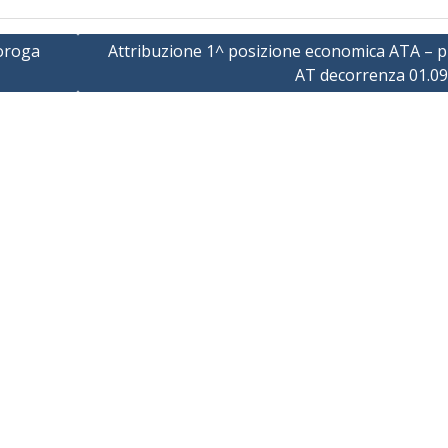
roroga
Attribuzione 1^ posizione economica ATA – pr
AT decorrenza 01.09