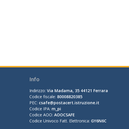
Info
Indirizzo:
Via Madama, 35 44121 Ferrara
Codice fiscale:
80008820385
PEC:
csafe@postacert.istruzione.it
Codice IPA:
m_pi
Codice AOO:
AOOCSAFE
Codice Univoco Fatt. Elettronica:
GY6N6C