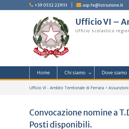
Skip
+39 0532 229111
usp.fe@istruzione.it
to
content
Ufficio VI – A
Ufficio scolastico regi
Home
Chi siamo
Dove siamo
Ufficio VI - Ambito Territoriale di Ferrara
>
Assunzioni
Convocazione nomine a T.D
Posti disponibili.