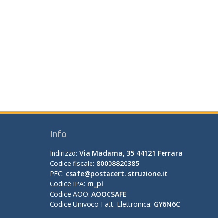
Info
Indirizzo:
Via Madama, 35 44121 Ferrara
Codice fiscale:
80008820385
PEC:
csafe@postacert.istruzione.it
Codice IPA:
m_pi
Codice AOO:
AOOCSAFE
Codice Univoco Fatt. Elettronica:
GY6N6C