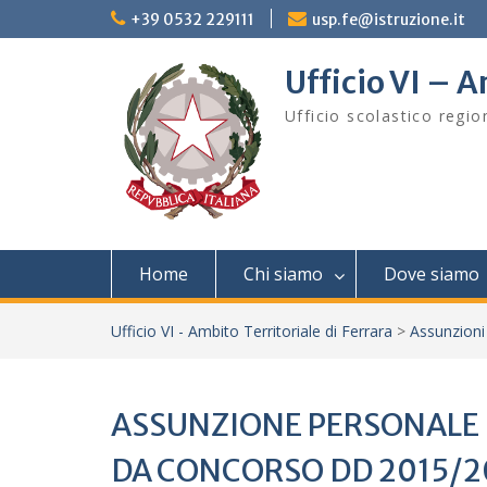
Skip
+39 0532 229111
usp.fe@istruzione.it
to
content
Ufficio VI – A
Ufficio scolastico regi
Home
Chi siamo
Dove siamo
Ufficio VI - Ambito Territoriale di Ferrara
>
Assunzioni
ASSUNZIONE PERSONALE D
DA CONCORSO DD 2015/2