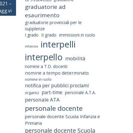
2021 –
graduatorie ad
agg.vi
esaurimento
graduatorie provinciali per le
supplenze
I grado
II grado
immissioni in ruolo
interpelli
infanzia
interpello
mobilità
nomine a T.D. docenti
nomine a tempo determinato
nomine in ruolo
notifica per pubblici proclami
part-time
personale A.T.A.
organici
personale ATA
personale docente
personale docente Scuola Infanzia e
Primaria
personale docente Scuola