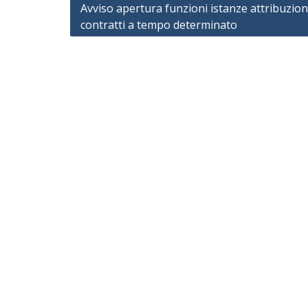
Navigazione
Avviso apertura funzioni istanze attribuzion
contratti a tempo determinato
articoli