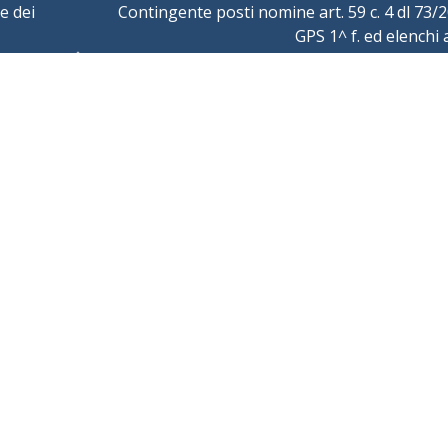
e dei
Contingente posti nomine art. 59 c. 4 dl 73/
GPS 1^ f. ed elenchi 