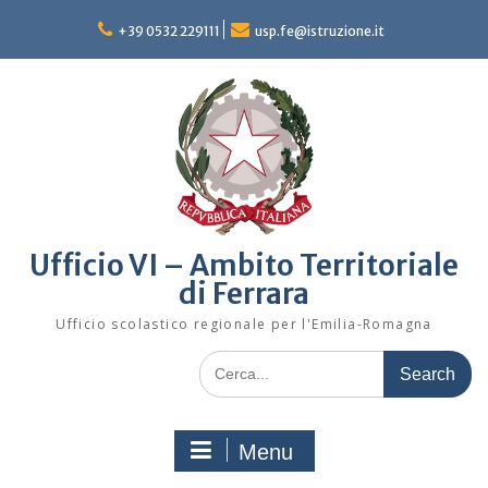
Skip
to
+39 0532 229111
usp.fe@istruzione.it
content
Ufficio VI – Ambito Territoriale
di Ferrara
Ufficio scolastico regionale per l'Emilia-Romagna
Search
for:
Menu