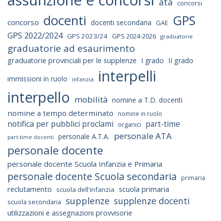
assunzione e concorsi
ata
concorsi
docenti
GPS
concorso
docenti secondaria
GAE
GPS 2022/2024
GPS 2023/24
GPS 2024-2026
graduatorie
graduatorie ad esaurimento
graduatorie provinciali per le supplenze
I grado
II grado
interpelli
immissioni in ruolo
infanzia
interpello
mobilità
nomine a T.D. docenti
nomine a tempo determinato
nomine in ruolo
notifica per pubblici proclami
part-time
organici
personale ATA
personale A.T.A.
part-time docenti
personale docente
personale docente Scuola Infanzia e Primaria
personale docente Scuola secondaria
primaria
reclutamento
scuola primaria
scuola dell'infanzia
supplenze
supplenze docenti
scuola secondaria
utilizzazioni e assegnazioni provvisorie