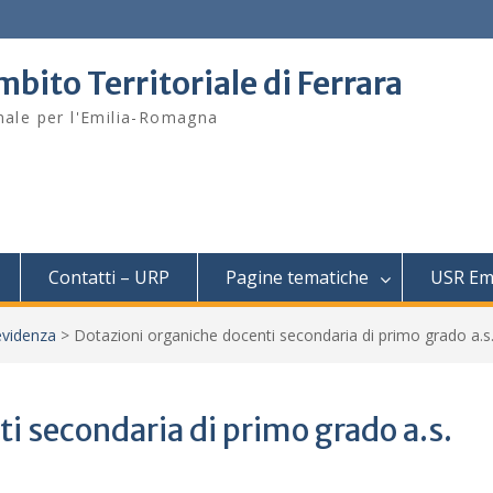
mbito Territoriale di Ferrara
onale per l'Emilia-Romagna
Contatti – URP
Pagine tematiche
USR Em
evidenza
>
Dotazioni organiche docenti secondaria di primo grado a.s
i secondaria di primo grado a.s.