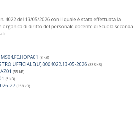
. n. 4022 del 13/05/2026 con il quale è stata effettuata la
e organica di diritto del personale docente di Scuola seconda
ati.
OMS04.FE.HOPA01
(3 kB)
TRO UFFICIALE(U).0004022.13-05-2026
(338 kB)
OAZ01
(55 kB)
01
(5 kB)
2026-27
(158 kB)