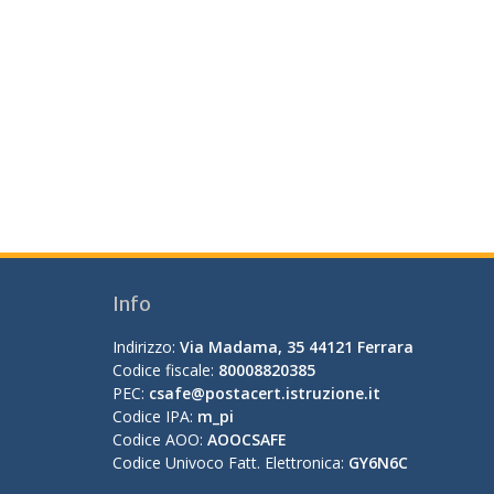
Info
Indirizzo:
Via Madama, 35 44121 Ferrara
Codice fiscale:
80008820385
PEC:
csafe@postacert.istruzione.it
Codice IPA:
m_pi
Codice AOO:
AOOCSAFE
Codice Univoco Fatt. Elettronica:
GY6N6C