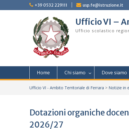
Skip
+39 0532 229111
usp.fe@istruzione.it
to
content
Ufficio VI – A
Ufficio scolastico regi
Home
Chi siamo
Dove siamo
Ufficio VI - Ambito Territoriale di Ferrara
>
Notizie in 
Dotazioni organiche docent
2026/27