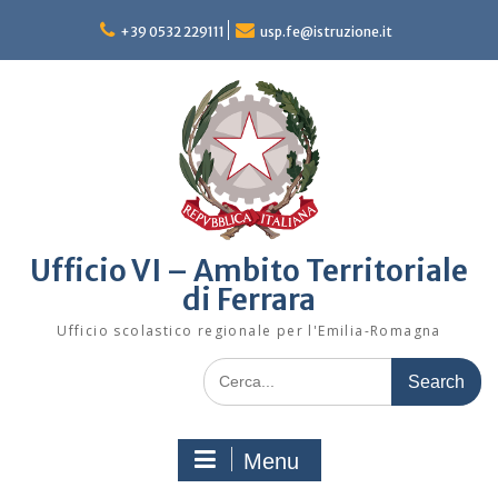
Skip
to
+39 0532 229111
usp.fe@istruzione.it
content
Ufficio VI – Ambito Territoriale
di Ferrara
Ufficio scolastico regionale per l'Emilia-Romagna
Search
for:
Menu