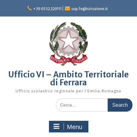
Skip
to
+39 0532 229111
usp.fe@istruzione.it
content
Ufficio VI – Ambito Territoriale
di Ferrara
Ufficio scolastico regionale per l'Emilia-Romagna
Search
for:
Menu