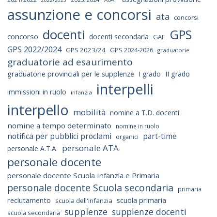
2022/2023
assunzione e concorsi
ata
concorsi
docenti
GPS
concorso
docenti secondaria
GAE
GPS 2022/2024
GPS 2023/24
GPS 2024-2026
graduatorie
graduatorie ad esaurimento
graduatorie provinciali per le supplenze
I grado
II grado
interpelli
immissioni in ruolo
infanzia
interpello
mobilità
nomine a T.D. docenti
nomine a tempo determinato
nomine in ruolo
notifica per pubblici proclami
part-time
organici
personale ATA
personale A.T.A.
personale docente
personale docente Scuola Infanzia e Primaria
personale docente Scuola secondaria
primaria
reclutamento
scuola primaria
scuola dell'infanzia
supplenze
supplenze docenti
scuola secondaria