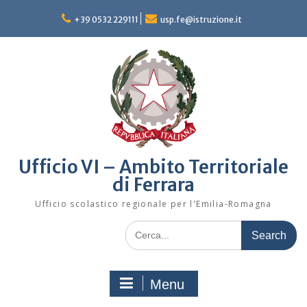
Skip
to
+39 0532 229111
usp.fe@istruzione.it
content
Ufficio VI – Ambito Territoriale
di Ferrara
Ufficio scolastico regionale per l'Emilia-Romagna
Search
for:
Menu