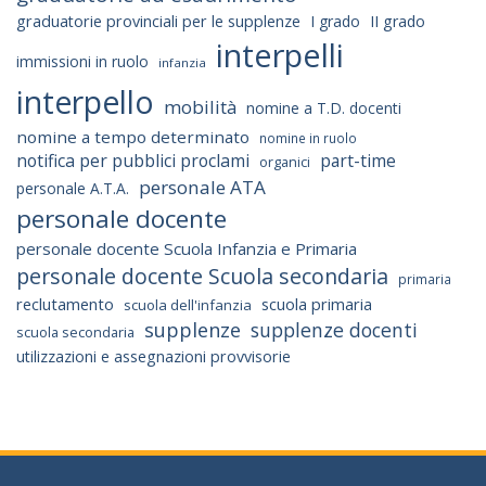
graduatorie provinciali per le supplenze
I grado
II grado
interpelli
immissioni in ruolo
infanzia
interpello
mobilità
nomine a T.D. docenti
nomine a tempo determinato
nomine in ruolo
notifica per pubblici proclami
part-time
organici
personale ATA
personale A.T.A.
personale docente
personale docente Scuola Infanzia e Primaria
personale docente Scuola secondaria
primaria
reclutamento
scuola primaria
scuola dell'infanzia
supplenze
supplenze docenti
scuola secondaria
utilizzazioni e assegnazioni provvisorie