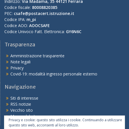
Indirizzo:
Via Madama, 35 44121 Ferrara
Codice fiscale:
80008820385
PEC:
csafe@postacert.istruzione.it
Codice IPA:
m_pi
Codice AOO:
AOOCSAFE
Codice Univoco Fatt. Elettronica:
GY6N6C
Trasparenza
Amministrazione trasparente
Note legali
Privacy
Covid-19: modalità ingresso personale esterno
Navigazione
Siti di interesse
RSS notizie
Vecchio sito
Mappa del sito
Privacy e cookie: questo sito utilizza i cookie. Continuando a utilizzare
questo sito web, acconsenti al loro utilizzo.