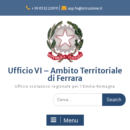
Skip
to
+39 0532 229111
usp.fe@istruzione.it
content
Ufficio VI – Ambito Territoriale
di Ferrara
Ufficio scolastico regionale per l'Emilia-Romagna
Search
for:
Menu