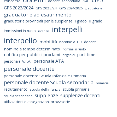
concorso
docenti secondaria
GAE
GPS 2022/2024
GPS 2023/24
GPS 2024-2026
graduatorie
graduatorie ad esaurimento
graduatorie provinciali per le supplenze
I grado
II grado
interpelli
immissioni in ruolo
infanzia
interpello
mobilità
nomine a T.D. docenti
nomine a tempo determinato
nomine in ruolo
notifica per pubblici proclami
part-time
organici
personale ATA
personale A.T.A.
personale docente
personale docente Scuola Infanzia e Primaria
personale docente Scuola secondaria
primaria
reclutamento
scuola primaria
scuola dell'infanzia
supplenze
supplenze docenti
scuola secondaria
utilizzazioni e assegnazioni provvisorie