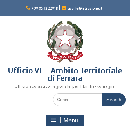
Skip
to
+39 0532 229111
usp.fe@istruzione.it
content
Ufficio VI – Ambito Territoriale
di Ferrara
Ufficio scolastico regionale per l'Emilia-Romagna
Search
for:
Menu