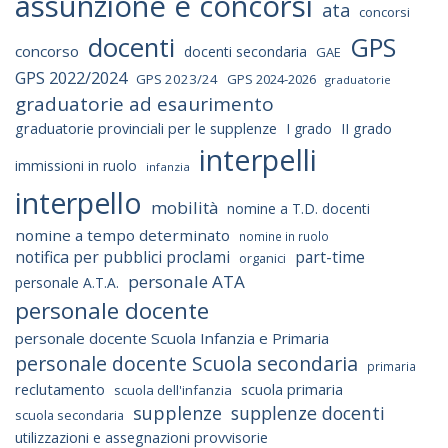
assunzione e concorsi
ata
concorsi
docenti
GPS
concorso
docenti secondaria
GAE
GPS 2022/2024
GPS 2023/24
GPS 2024-2026
graduatorie
graduatorie ad esaurimento
graduatorie provinciali per le supplenze
I grado
II grado
interpelli
immissioni in ruolo
infanzia
interpello
mobilità
nomine a T.D. docenti
nomine a tempo determinato
nomine in ruolo
notifica per pubblici proclami
part-time
organici
personale ATA
personale A.T.A.
personale docente
personale docente Scuola Infanzia e Primaria
personale docente Scuola secondaria
primaria
reclutamento
scuola primaria
scuola dell'infanzia
supplenze
supplenze docenti
scuola secondaria
utilizzazioni e assegnazioni provvisorie