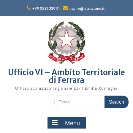
Skip
to
+39 0532 229111
usp.fe@istruzione.it
content
Ufficio VI – Ambito Territoriale
di Ferrara
Ufficio scolastico regionale per l'Emilia-Romagna
Search
for:
Menu