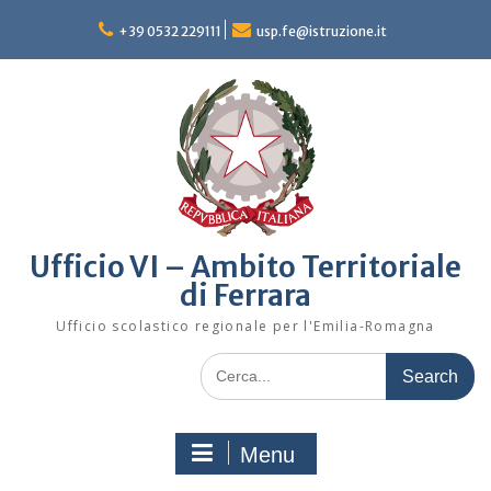
Skip
to
+39 0532 229111
usp.fe@istruzione.it
content
Ufficio VI – Ambito Territoriale
di Ferrara
Ufficio scolastico regionale per l'Emilia-Romagna
Search
for:
Menu