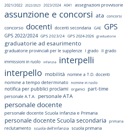
assegnazioni provvisorie
2021/2022
2023/2024
A041
2022/2023
assunzione e concorsi
ata
concorsi
docenti
GPS
concorso
docenti secondaria
GAE
GPS 2022/2024
GPS 2023/24
GPS 2024-2026
graduatorie
graduatorie ad esaurimento
graduatorie provinciali per le supplenze
I grado
II grado
interpelli
immissioni in ruolo
infanzia
interpello
mobilità
nomine a T.D. docenti
nomine a tempo determinato
nomine in ruolo
notifica per pubblici proclami
part-time
organici
personale ATA
personale A.T.A.
personale docente
personale docente Scuola Infanzia e Primaria
personale docente Scuola secondaria
primaria
reclutamento
scuola primaria
scuola dell'infanzia